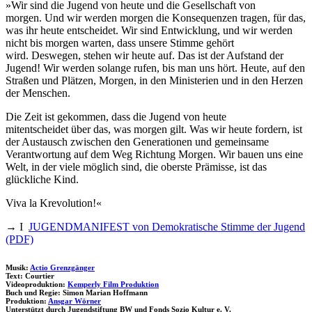
»Wir sind die Jugend von heute und die Gesellschaft von
morgen. Und wir werden morgen die Konsequenzen tragen, für das,
was ihr heute entscheidet. Wir sind Entwicklung, und wir werden
nicht bis morgen warten, dass unsere Stimme gehört
wird. Deswegen, stehen wir heute auf. Das ist der Aufstand der
Jugend! Wir werden solange rufen, bis man uns hört. Heute, auf den
Straßen und Plätzen, Morgen, in den Ministerien und in den Herzen
der Menschen.
Die Zeit ist gekommen, dass die Jugend von heute
mitentscheidet über das, was morgen gilt. Was wir heute fordern, ist
der Austausch zwischen den Generationen und gemeinsame
Verantwortung auf dem Weg Richtung Morgen. Wir bauen uns eine
Welt, in der viele möglich sind, die oberste Prämisse, ist das
glückliche Kind.
Viva la Krevolution!«
→ I
JUGENDMANIFEST von Demokratische Stimme der Jugend
(PDF)
Musik:
Actio Grenzgänger
Text: Courtier
Videoproduktion:
Kemperly Film Produktion
Buch und Regie: Simon Marian Hoffmann
Produktion:
Ansgar Wörner
Unterstützt durch Jugendstiftung BW und Fonds Sozio Kultur e. V.