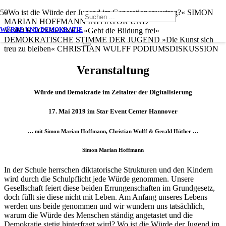
»Wo ist die Würde der Jugend
im Generationenvertrag?«
SIMON
MARIAN HOFFMANN
INITIATOR UND
WÜRDE UND DEMOKRATIE
VORTRAGSREDNER
»Gebt die Bildung frei«
DEMOKRATISCHE STIMME DER JUGEND
»Die Kunst sich
treu zu bleiben«
CHRISTIAN WULFF
PODIUMSDISKUSSION
Veranstaltung
Würde und Demokratie im Zeitalter der Digitalisierung
17. Mai 2019 im Star Event Center Hannover
… mit Simon Marian Hoffmann, Christian Wulff & Gerald Hüther …
Simon Marian Hoffmann
In der Schule herrschen diktatorische Strukturen und den Kindern
wird durch die Schulpflicht jede Würde genommen. Unsere
Gesellschaft feiert diese beiden Errungenschaften im Grundgesetz,
doch füllt sie diese nicht mit Leben. Am Anfang unseres Lebens
werden uns beide genommen und wir wundern uns tatsächlich,
warum die Würde des Menschen ständig angetastet und die
Demokratie stetig hinterfragt wird? Wo ist die Würde der Jugend im