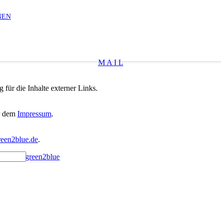
NEN
M A I L
 für die Inhalte externer Links.
er dem
Impressum
.
een2blue.de
.
id Seng・
green2blue