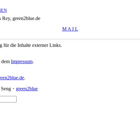
NEN
 Rey, green2blue.de
M A I L
 für die Inhalte externer Links.
er dem
Impressum
.
een2blue.de
.
id Seng・
green2blue