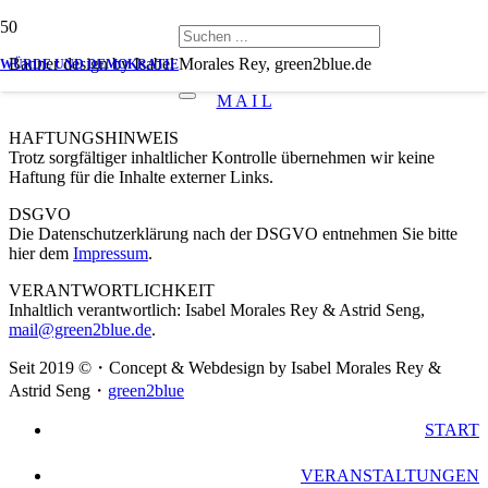
Banner design by Isabel Morales Rey, green2blue.de
WÜRDE UND DEMOKRATIE
M A I L
HAFTUNGSHINWEIS
Trotz sorgfältiger inhaltlicher Kontrolle übernehmen wir keine
Haftung für die Inhalte externer Links.
DSGVO
Die Datenschutzerklärung nach der DSGVO entnehmen Sie bitte
hier dem
Impressum
.
VERANTWORTLICHKEIT
Inhaltlich verantwortlich: Isabel Morales Rey & Astrid Seng,
mail@green2blue.de
.
Seit 2019 ©・Concept & Webdesign by Isabel Morales Rey &
Astrid Seng・
green2blue
START
VERANSTALTUNGEN